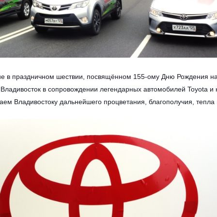
астие в праздничном шествии, посвящённом 155-ому Дню Рождения н
 Владивосток в сопровождении легендарных автомобилей Toyota и
аем Владивостоку дальнейшего процветания, благополучия, тепла 