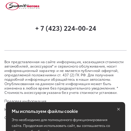
+ 7 (423) 224-00-24
Вся представленная на сайте информация, касающаяся стоимости
автомобилей, аксессуаров* и сервисного обслуживания, носит
информационный характер и не является публичной офертой,
определяемой положениями ст. 437 (2) ГК РФ. Для получения
подробной информации обращайтесь в наши автосалоны.
Опубликованная на данном сайте информация может быть
изменена в любое время без предварительного уведомления. *
Стоимость аксессуаров указана без учета стоимости установки.
Правовая информация
×
Изменить настройку cookies
Мы используем файлы cookie
Сбросить cookie
Это необходимо для полноценного функционирования
сайта. Продолжая использовать сайт, вы соглашаетесь со