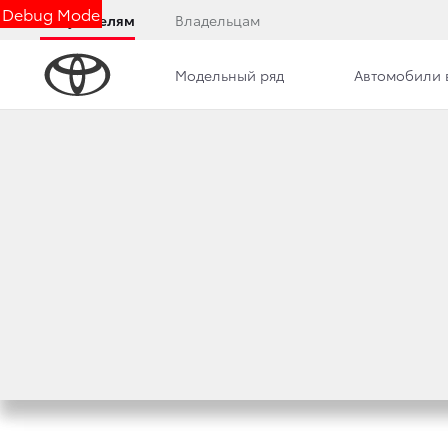
Debug Mode
Покупателям
Владельцам
Модельный ряд
Автомобили 
Новости
Вакансии
Контакты
TOYOTA ПРЕДСТА
CRUISER 200 BR
24 февраля 2014 г.
Поделиться