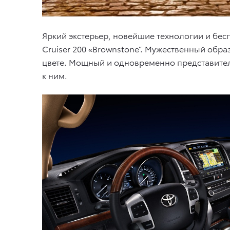
Яркий экстерьер, новейшие технологии и бес
Cruiser 200 «Brownstone”. Мужественный обр
цвете. Мощный и одновременно представител
к ним.