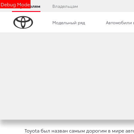
Debug Mode
Покупателям
Владельцам
Модельный ряд
Автомобили 
Новости
Вакансии
Контакты
TOYOTA — САМЫ
В МИРЕ В 2013 ГОД
1 апреля 2013 г.
Поделиться
Toyota был назван самым дорогим в мире авт