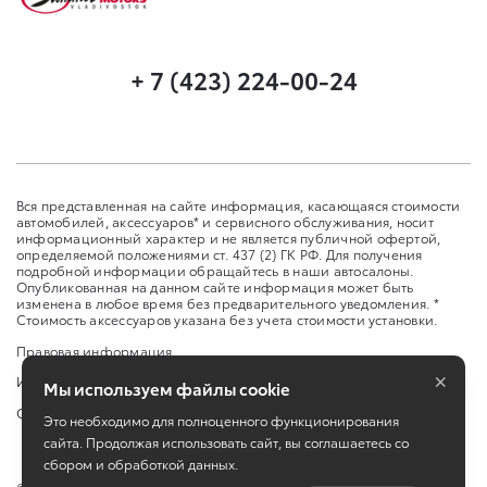
+ 7 (423) 224-00-24
Вся представленная на сайте информация, касающаяся стоимости
автомобилей, аксессуаров* и сервисного обслуживания, носит
информационный характер и не является публичной офертой,
определяемой положениями ст. 437 (2) ГК РФ. Для получения
подробной информации обращайтесь в наши автосалоны.
Опубликованная на данном сайте информация может быть
изменена в любое время без предварительного уведомления. *
Стоимость аксессуаров указана без учета стоимости установки.
Правовая информация
×
Изменить настройку cookies
Мы используем файлы cookie
Сбросить cookie
Это необходимо для полноценного функционирования
сайта. Продолжая использовать сайт, вы соглашаетесь со
сбором и обработкой данных.