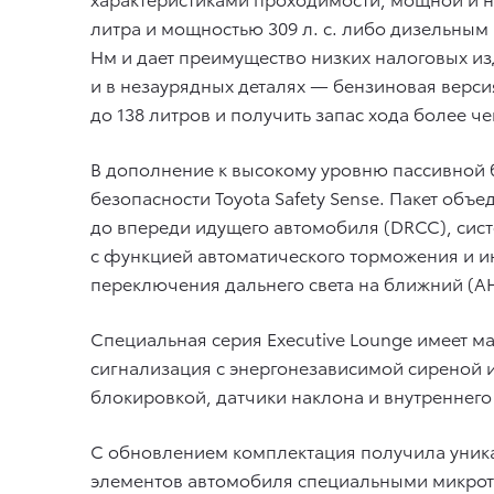
литра и мощностью 309 л. с. либо дизельным 
Нм и дает преимущество низких налоговых изде
и в незаурядных деталях — бензиновая верс
до 138 литров и получить запас хода более че
В дополнение к высокому уровню пассивной бе
безопасности Toyota Safety Sense. Пакет об
до впереди идущего автомобиля (DRCC), сис
с функцией автоматического торможения и ин
переключения дальнего света на ближний (A
Специальная серия Executive Lounge имеет м
сигнализация с энергонезависимой сиреной 
блокировкой, датчики наклона и внутреннег
С обновлением комплектация получила уника
элементов автомобиля специальными микрото