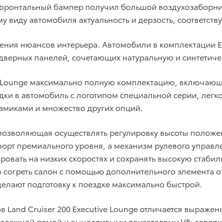
фронтальный бампер получил большой воздухозаборник
 виду автомобиля актуальность и дерзость, соответс
ния нюансов интерьера. Автомобили в комплектации Ex
дверных панелей, сочетающих натуральную и синтетиче
ive Lounge максимально полную комплектацию, включа
адки в автомобиль с логотипом специальной серии, ле
намиками и множество других опций.
позволяющая осуществлять регулировку высоты положен
орт премиального уровня, а механизм рулевого управ
овать на низких скоростях и сохранять высокую стабил
 согреть салон с помощью дополнительного элемента о
делают подготовку к поездке максимально быстрой.
 Land Cruiser 200 Executive Lounge отличается выраже
надежной рамой и выносливыми двигателями V8: совер