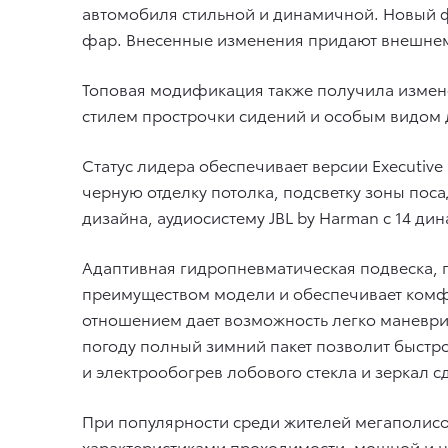
автомобиля стильной и динамичной. Новый 
фар. Внесенные изменения придают внешнему
Топовая модификация также получила измене
стилем прострочки сидений и особым видом 
Статус лидера обеспечивает версии Execut
черную отделку потолка, подсветку зоны пос
дизайна, аудиосистему JBL by Harman c 14 ди
Адаптивная гидропневматическая подвеска, 
преимуществом модели и обеспечивает комф
отношением дает возможность легко маневрир
погоду полный зимний пакет позволит быстро
и электрообогрев лобового стекла и зеркал с
При популярности среди жителей мегаполисов
характеристиками проходимости, мощной и 