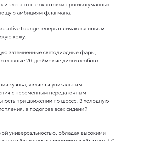
 и элегантные окантовки противотуманных
твующую амбициям флагмана.
ecutive Lounge теперь отличаются новым
скую кожу.
ющую затемненные светодиодные фары,
гкосплавные 20-дюймовые диски особого
ия кузова, является уникальным
ления с переменным передаточным
ьность при движении по шоссе. В холодную
топления, а подогрев всех сидений
нной универсальностью, обладая высокими
шенным бензиновым агрегатом с объемом 4,6