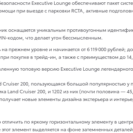
зопасности Executive Lounge обеспечивают пакет систем
омощи при выезде с парковки RCTA, активные подголов
ик оснащается уникальным противоугонным идентифик
IN-кодом, что делает угон бессмысленным.
на прежнем уровне и начинается от 6 119 000 рублей; 
 при покупке в трейд-ин, а также с преимуществом до 1
ленную топовую версию Executive Lounge легендарного T
d Cruiser 200, пользующаяся большой популярностью у п
а Land Cruiser 200, и 1202 из них (почти половина — 4
олучает новые элементы дизайна экстерьера и интерье
 отличить по яркому горизонтальному элементу в центр
 этот элемент выделяется на фоне затемненных детале