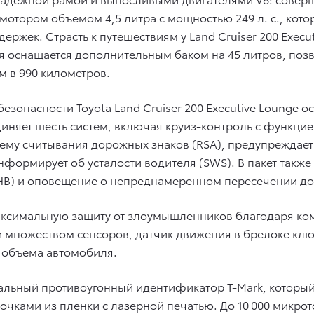
мотором объемом 4,5 литра с мощностью 249 л. с., кот
ржек. Страсть к путешествиям у Land Cruiser 200 Execut
ия оснащается дополнительным баком на 45 литров, п
м в 990 километров.
зопасности Toyota Land Cruiser 200 Executive Lounge о
ъединяет шесть систем, включая круиз-контроль с функц
тему считывания дорожных знаков (RSA), предупреждае
формирует об усталости водителя (SWS). В пакет также
HB) и оповещение о непреднамеренном пересечении до
аксимальную защиту от злоумышленников благодаря ком
и множеством сенсоров, датчик движения в брелоке клю
о объема автомобиля.
льный противоугонный идентификатор T-Mark, который
чками из пленки с лазерной печатью. До 10 000 микрот