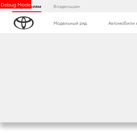
Debug Mode
Покупателям
Владельцам
Модельный ряд
Автомобили 
Новости
Вакансии
Контакты
ОБНОВЛЕННАЯ ВЕР
EXECUTIVE LOUN
15 июля 2020 г.
Поделиться