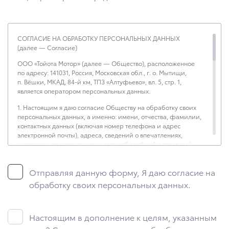
СОГЛАСИЕ НА ОБРАБОТКУ ПЕРСОНАЛЬНЫХ ДАННЫХ
(далее — Согласие)
ООО «Тойота Мотор» (далее — Общество), расположенное
по адресу: 141031, Россия, Московская обл., г. о. Мытищи,
п. Вёшки, МКАД, 84-й км, ТПЗ «Алтуфьево», вл. 5, стр. 1,
является оператором персональных данных.
1. Настоящим я даю согласие Обществу на обработку своих
персональных данных, а именно: имени, отчества, фамилии,
контактных данных (включая номер телефона и адрес
электронной почты), адреса, сведений о впечатлениях,
интересах, предпочтениях к автомобилю(-ям) и товарам/
услугам, IP-адреса, сведений об устройстве, операционной
системы устройства и модели мобильного телефона
Отправляя данную форму, Я даю согласие на
посетителя сайта, уникального идентификатора посетителя
сайта, предпочтительного времени и способа для контакта,
обработку своих персональных данных.
истории контактов.
2. Под обработкой персональных данных понимаются
следующие действия: сбор, запись, систематизация,
Настоящим в дополнение к целям, указанным
накопление, хранение, уточнение (обновление, изменение),