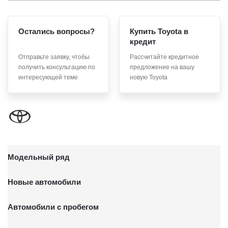
чтобы я продлил срок действия своего согласия на обработку
по истечении 10 лет с тем, чтобы гарантировать, что оно
соответствует моим намерениям.
Остались вопросы?
Купить Toyota в
6. Согласие может быть отозвано путем направления
кредит
письменного заявления Обществу заказным почтовым
Отправьте заявку, чтобы
Рассчитайте кредитное
отправлением с описью вложения по адресу: 141031, Московская
получить консультацию по
предложение на вашу
обл., г. о. Мытищи, п. Вёшки, МКАД 84-й км, ТПЗ «Алтуфьево»,
вл. 5, стр. 1.
интересующей теме
новую Toyota
Модельный ряд
Новые автомобили
Автомобили с пробегом