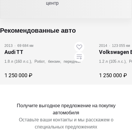
центр
Рекомендованные авто
2013
·
69 684 км
2014
·
123 055 км
Audi TT
Volkswagen 
1.8 л (160 л.с.), Робот, бензин, передний
1.2 л (105 л.с.),
1 250 000 ₽
1 250 000 ₽
Получить предложение
Получит
Получите выгодное предложение на покупку
автомобиля
Оставьте ваши контакты и мы расскажем о
специальных предложениях