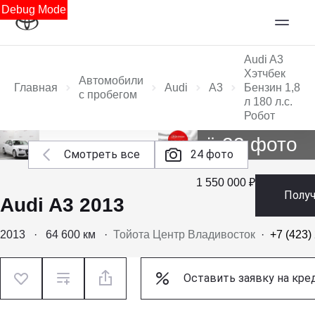
Debug Mode
Audi A3
Хэтчбек
Автомобили
Главная
Audi
A3
Бензин 1,8
с пробегом
л 180 л.с.
Робот
Ещё 22 фото
Смотреть все
24 фото
1 550 000 ₽
Полу
Audi A3 2013
2013
·
64 600 км
·
Тойота Центр Владивосток
·
+7 (423)
Оставить заявку на кре