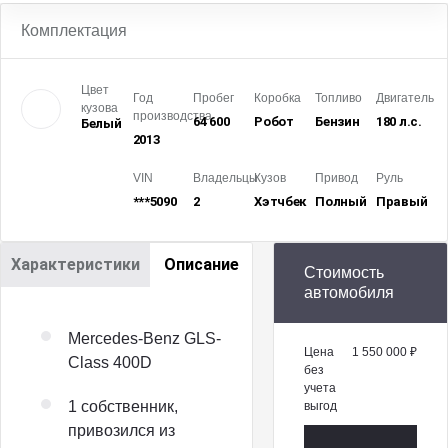
Комплектация
Цвет
Год
Пробег
Коробка
Топливо
Двигатель
кузова
производства
64 600
Робот
Бензин
180 л.с.
Белый
2013
VIN
Владельцы
Кузов
Привод
Руль
***5090
2
Хэтчбек
Полный
Правый
Характеристики
Описание
Стоимость
автомобиля
Mercedes-Benz GLS-
Цена
1 550 000 ₽
Class 400D
без
учета
1 собственник,
выгод
привозился из