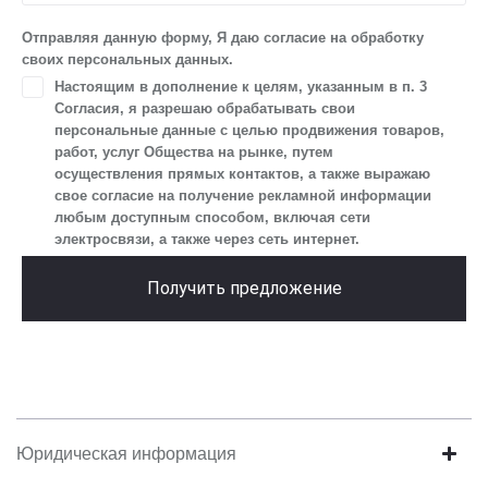
IP-адреса, сведений об устройстве, операционной системы
устройства и модели мобильного телефона посетителя сайта,
Отправляя данную форму, Я даю согласие на обработку
уникального идентификатора посетителя сайта,
своих персональных данных.
предпочтительного времени и способа для контакта, истории
Настоящим в дополнение к целям, указанным в п. 3
контактов.
Согласия, я разрешаю обрабатывать свои
2. Под обработкой персональных данных понимаются
персональные данные с целью продвижения товаров,
следующие действия: сбор, запись, систематизация,
работ, услуг Общества на рынке, путем
накопление, хранение, уточнение (обновление, изменение),
осуществления прямых контактов, а также выражаю
извлечение, использование, передача (предоставление, доступ),
свое согласие на получение рекламной информации
блокирование, удаление, уничтожение персональных данных.
любым доступным способом, включая сети
Общество обрабатывает персональные данные
электросвязи, а также через сеть интернет.
с использованием средств автоматизации.
3. Целью обработки персональных данных является
Получить предложение
осуществление взаимодействия Общества с посетителями
и пользователями сайта.
4. Я даю согласие на передачу моих персональных данных
третьим лицам, перечень которых размещен на сайте в разделе
«Юридическая информация».
5. Данное Согласие действует до момента достижения цели
обработки, указанной в настоящем Согласии. Я осведомлен,
Юридическая информация
что Общество будет обрабатывать данные только в случае, если
это необходимо для определенной цели, и может запросить,