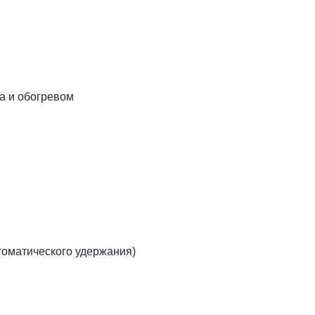
а и обогревом
томатического удержания)