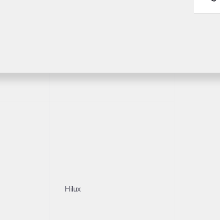
Fortuner
1/30
Hilux