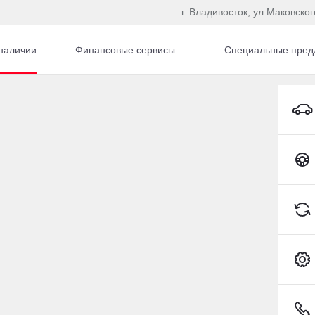
г. Владивосток, ул.Маковског
наличии
Финансовые сервисы
Специальные пред
Lexus LX Внедорожник Бензин 5,7 л 383 л.с. АКПП
Toyota C-HR