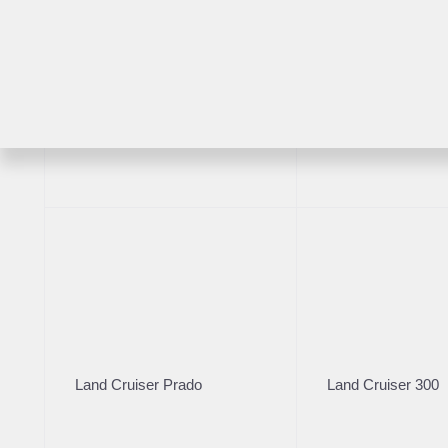
RAV4
Highlander
2021
·
31 000 км
Lexus LX 2021
Land Cruiser Prado
Land Cruiser 300
12 200 000 ₽