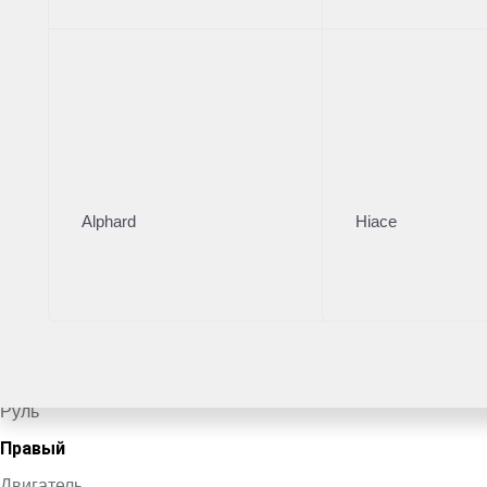
Тойота Центр Владивосток
·
+7 (423) 224-00-24
Поделиться
Комплектация
Цвет кузова
Alphard
Hiace
Белый
VIN
*************5580
Кузов
Внедорожник
Руль
Правый
Двигатель