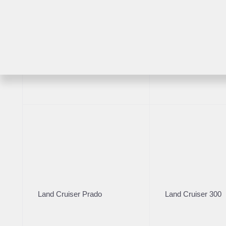
RAV4
Highlander
2020
·
142 910 км
Mercedes‑Benz GLC 2
Land Cruiser Prado
Land Cruiser 300
3 750 000 ₽