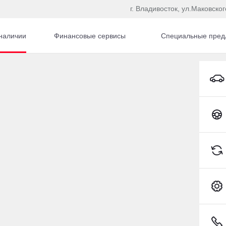
г. Владивосток, ул.Маковског
наличии
Финансовые сервисы
Специальные пред
GLC
Mercedes‑Benz GLC Внедорожник Бензин 2,0 л 24
Toyota C-HR