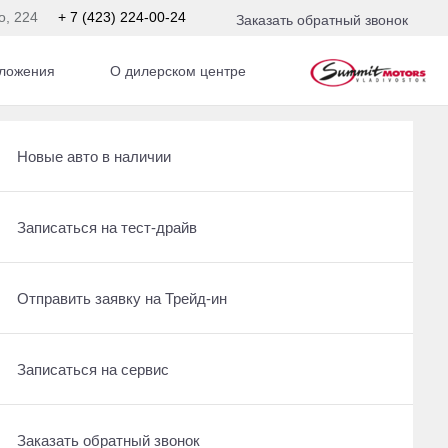
о, 224
+ 7 (423) 224-00-24
Заказать обратный звонок
ложения
О дилерском центре
9 л.с. АКПП
Получить консультацию по кредиту
Рассчитать кредит
Новые авто в наличии
Отправить заявку на Трейд-ин
Записаться на сервис
Записаться на тест-драйв
Записаться на сервис
Отправить заявку на Трейд-ин
Отправить заявку на Трейд-ин
Заказать обратный звонок
Заказать обратный звонок
Записаться на сервис
Заказать обратный звонок