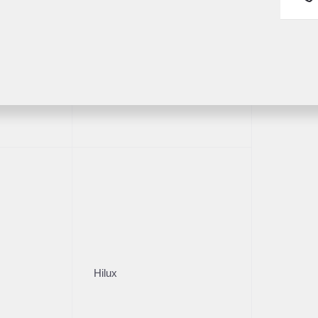
Fortuner
1/25
020
Hilux