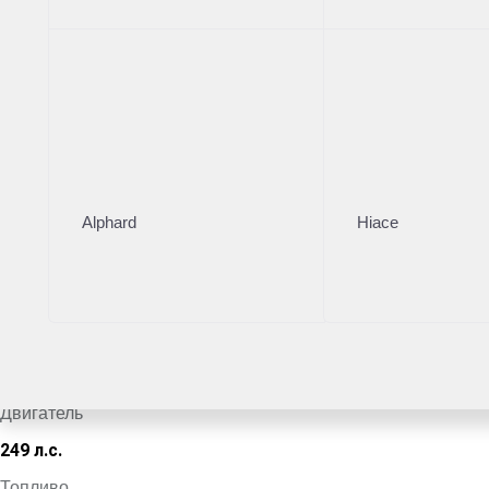
Тойота Центр Владивосток
·
+7 (423) 224-00-24
Поделиться
Комплектация
Цвет кузова
Alphard
Hiace
Серый
VIN
*************2596
Кузов
Внедорожник
Двигатель
249 л.с.
Топливо