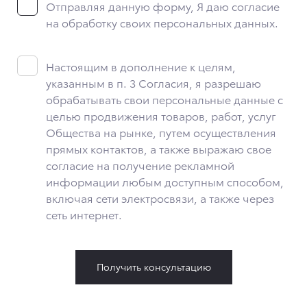
Отправляя данную форму, Я даю согласие
телефона посетителя сайта, уникального идентификатора
посетителя сайта, предпочтительного времени и способа
на обработку своих персональных данных.
для контакта, истории контактов.
2. Под обработкой персональных данных понимаются
следующие действия: сбор, запись, систематизация,
Настоящим в дополнение к целям,
накопление, хранение, уточнение (обновление,
указанным в п. 3 Согласия, я разрешаю
изменение), извлечение, использование, передача
обрабатывать свои персональные данные с
(предоставление, доступ), блокирование, удаление,
уничтожение персональных данных. Общество
целью продвижения товаров, работ, услуг
обрабатывает персональные данные с использованием
Общества на рынке, путем осуществления
средств автоматизации.
прямых контактов, а также выражаю свое
3. Целью обработки персональных данных является
согласие на получение рекламной
осуществление взаимодействия Общества с посетителями
информации любым доступным способом,
и пользователями сайта.
включая сети электросвязи, а также через
4. Я даю согласие на передачу моих персональных данных
сеть интернет.
третьим лицам, перечень которых размещен на сайте
в разделе «Юридическая информация».
5. Данное Согласие действует до момента достижения
цели обработки, указанной в настоящем Согласии.
Получить консультацию
Я осведомлен, что Общество будет обрабатывать данные
только в случае, если это необходимо для определенной
цели, и может запросить, чтобы я продлил срок действия