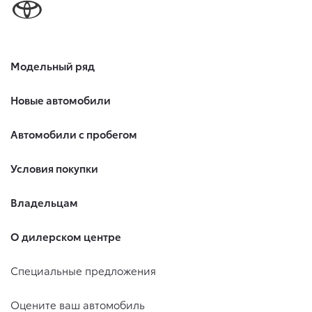
своего согласия на обработку по истечении 10 лет с тем,
чтобы гарантировать, что оно соответствует моим
намерениям.
6. Согласие может быть отозвано путем направления
Модельный ряд
письменного заявления Обществу заказным почтовым
отправлением с описью вложения по адресу: 141031,
Московская обл., г. о. Мытищи, п. Вёшки, МКАД 84-й км,
Новые автомобили
ТПЗ «Алтуфьево», вл. 5, стр. 1.
Автомобили с пробегом
Условия покупки
Владельцам
О дилерском центре
Специальные предложения
Оцените ваш автомобиль