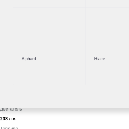
Тойота Центр Владивосток
·
+7 (423) 224-00-24
Поделиться
Комплектация
Цвет кузова
Alphard
Hiace
Серый
VIN
*************7770
Кузов
Внедорожник
Двигатель
238 л.с.
Топливо