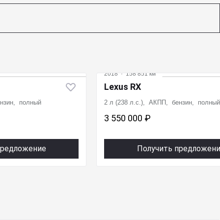
2018
·
158 851 км
Lexus RX
ензин, полный
2 л (238 л.с.), АКПП, бензин, полный
3 550 000 ₽
предложение
Получить предложен