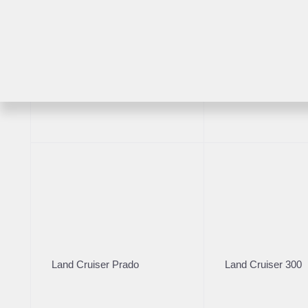
RAV4
Highlander
2021
·
69 700 км
Lexus RX 2021
Land Cruiser Prado
Land Cruiser 300
5 300 000 ₽