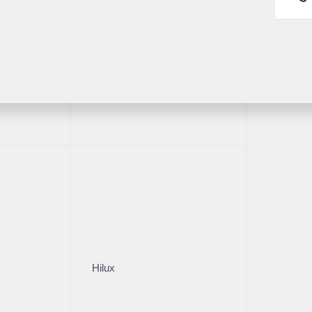
Fortuner
1/28
Hilux