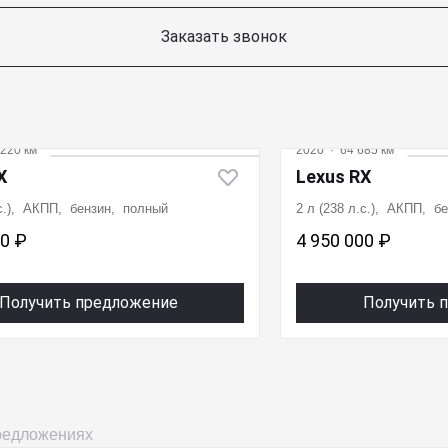
Заказать звонок
220 км
2020
·
64 685 км
X
Lexus RX
.с.), АКПП, бензин, полный
2 л (238 л.с.), АКПП, б
00 ₽
4 950 000 ₽
Получить предложение
Получить 
предложениях