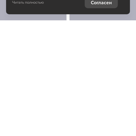
Согласен
Читать полностью
Остались вопросы о
Toyota C-HR?
Отправьте заявку, чтобы
получить консультацию по
интересующей теме
Юридическая информация