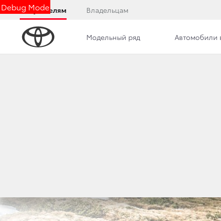
Debug Mode
Покупателям
Владельцам
Модельный ряд
Автомобили 
Обзор
Комплектации
Описание модели
Toyota Land Cruiser
Prado